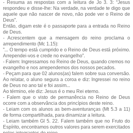
- Resuma as respostas com a leitura de Jo 3. 3: “Jesus
respondeu e disse-lhe: Na verdade, na verdade te digo que
aquele que não nascer de novo, não pode ver o Reino de
Deus”.
Então, digam este é o passaporte para a entrada no Reino
de Deus.
- Acrescentem que a mensagem do reino proclama o
arrependimento (Mc 1.15):
”... O tempo está cumprido e o Reino de Deus está próximo.
Arrependei-vos e crede no evangelho”.
- Falem: Ingressamos no Reino de Deus, quando cremos no
evangelho e nos arrependemos dos nossos pecados.
- Peçam para que 02 alunos(as) falem sobre sua conversão.
Ao relatar, o aluno segura a coroa e diz: Ingressei no reino
de Deus no ano tal e foi assim...
Ao término, ele diz: Jesus é o meu Rei eterno.
- Falem que o visto de permanência no Reino de Deus
ocorre com a observância dos princípios deste reino.
- Leiam com os alunos as bem-aventuranças (Mt 5.3 a 11)
de forma compartilhada, para dinamizar a leitura.
- Leiam também Gl 5. 22. Falem também que no Fruto do
Espírito, encontramos outros valores para serem exercitados
pelos integrantes do reino.