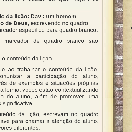
ulo da lição:
Davi: um homem
o de Deus,
escrevendo no quadro
arcador específico para quadro branco.
e marcador de quadro branco são
 o conteúdo da lição.
e ao trabalhar o conteúdo da lição,
rtunizar a participação do aluno,
vés de exemplos e situações próprias
a forma, vocês estão contextualizando
da do aluno, além de promover uma
ignificativa.
nteúdo da lição, escrevam no quadro
have para chamar a atenção do aluno,
cores diferentes.