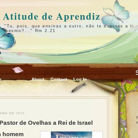
Atitude de Aprendiz
"Tu, pois, que ensinas a outro, não te ensinas a ti
mesmo?..." Rm 2.21
e
About
Contact
Log In
NHO DE 2025
P
Pastor de Ovelhas a Rei de Israel
a
m homem