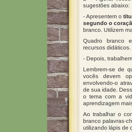
sugestões abaixo:
- Apresentem o
tít
segundo o coraçã
branco. Utilizem m
Quadro branco 
recursos didáticos.
- Depois, trabalhem
Lembrem-se de qu
vocês devem opo
envolvendo-o atra
de sua idade. Dess
o tema com a vi
aprendizagem mais s
Ao trabalhar o co
branco palavras-c
utilizando lápis de 