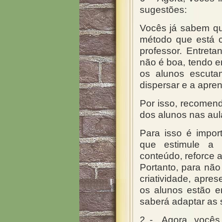
sugestões:
Vocês já sabem qu
método que está c
professor. Entreta
não é boa, tendo e
os alunos escuta
dispersar e a apre
Por isso, recomen
dos alunos nas aul
Para isso é impor
que estimule a a
conteúdo, reforce a
Portanto, para não
criatividade, apre
os alunos estão 
saberá adaptar as 
2 -
Agora, vocês