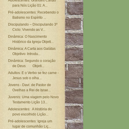
Adolescentes: Grandes Cartas
para Nós Lição 01: A...
Pré-adolescentes: Recebendo o
Batismo no Espírito ...
Discipulando – Discipulando 3º
Ciclo: Vivendo as V...
Dinâmica: O Nascimento
Histórico da Igreja Objeti...
Dinâmica: A Carta aos Galátas
Objetivo: Introdu...
Dinâmica: Segundo o coração
de Deus Objeti...
Adultos: E o Verbo se fez carne -
Jesus sob o olha...
Jovens - Davi: de Pastor de
Ovelhas a Rei de Israe...
Juvenis: Uma viagem pelo Novo
Testamento Lição 13...
Adolescentes: A História do
povo escolhido Lição...
Pré-adolescentes: Igreja um
lugar de comunhão Liç...