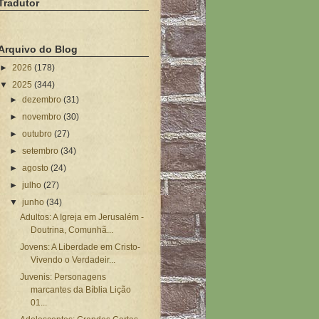
Tradutor
Arquivo do Blog
►
2026
(178)
▼
2025
(344)
►
dezembro
(31)
►
novembro
(30)
►
outubro
(27)
►
setembro
(34)
►
agosto
(24)
►
julho
(27)
▼
junho
(34)
Adultos: A Igreja em Jerusalém -
Doutrina, Comunhã...
Jovens: A Liberdade em Cristo-
Vivendo o Verdadeir...
Juvenis: Personagens
marcantes da Bíblia Lição
01...