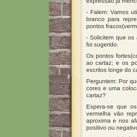
expressão já menci
- Falem: Vamos ut
branco para repre
pontos fracos(verm
- Solicitem que o
foi sugerido.
Os pontos fortes(c
ao cartaz; e os p
escritos longe do c
Perguntem: Por que
cores e uma coloc
cartaz?
Espera-se que os
vermelha vão repr
aproxima e nos af
positivo ou negativ