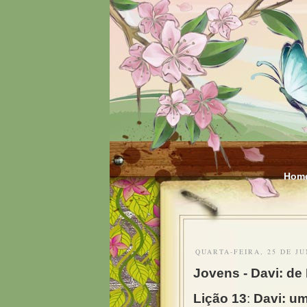
Hom
QUARTA-FEIRA, 25 DE JU
Jovens -
Davi: de 
Lição 13
:
Davi: u