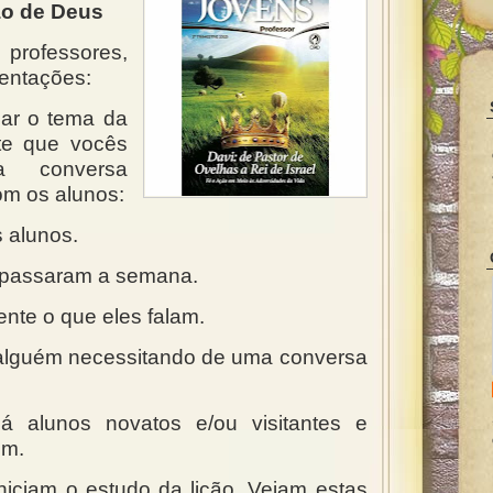
o de Deus
rofessores,
entações:
dar o tema da
nte que vocês
a conversa
om os alunos:
 alunos.
 passaram a semana.
nte o que eles falam.
alguém necessitando de uma conversa
há alunos novatos e/ou visitantes e
um.
niciam o estudo da lição. Vejam estas