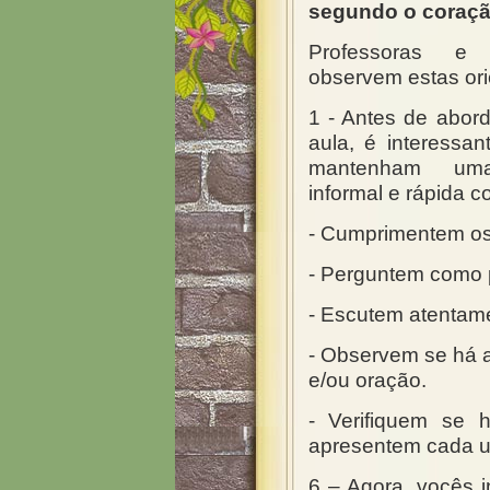
segundo o coraçã
Professoras e p
observem estas ori
1 - Antes de abor
aula, é interessa
mantenham um
informal e rápida c
- Cumprimentem os
- Perguntem como
- Escutem atentame
- Observem se há 
e/ou oração.
- Verifiquem se 
apresentem cada 
6 – Agora, vocês i