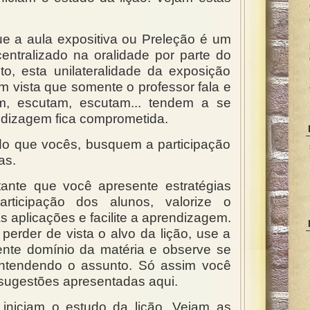
e a aula expositiva ou Preleção é um
entralizado na oralidade por parte do
nto, esta unilateralidade da exposição
m vista que somente o professor fala e
m, escutam, escutam... tendem a se
ndizagem fica comprometida.
do que vocês, busquem a participação
as.
tante que você apresente estratégias
rticipação dos alunos, valorize o
s aplicações e facilite a aprendizagem.
 perder de vista o alvo da lição, use a
sente domínio da matéria e observe se
entendendo o assunto. Só assim você
sugestões apresentadas aqui.
 iniciam o estudo da lição. Vejam as